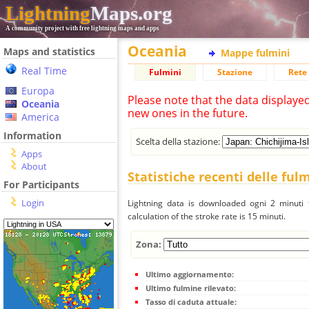
Lightning
Maps.org
A community project with free lightning maps and apps
Oceania
Maps and statistics
Mappe fulmini
Real Time
Fulmini
Stazione
Rete 
Europa
Please note that the data displaye
Oceania
new ones in the future.
America
Information
Scelta della stazione:
Apps
About
Statistiche recenti delle ful
For Participants
Login
Lightning data is downloaded ogni 2 minuti f
calculation of the stroke rate is 15 minuti.
Zona:
Ultimo aggiornamento:
Ultimo fulmine rilevato:
Tasso di caduta attuale: