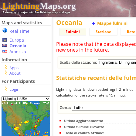
Lightning
Maps.org
A community project with free lightning maps and apps
Oceania
Maps and statistics
Mappe fulmini
Real Time
Fulmini
Stazione
Rete 
Europa
Please note that the data displaye
Oceania
new ones in the future.
America
Information
Scelta della stazione:
Apps
About
Statistiche recenti delle ful
For Participants
Login
Lightning data is downloaded ogni 2 minuti f
calculation of the stroke rate is 15 minuti.
Zona:
Ultimo aggiornamento:
Ultimo fulmine rilevato:
Tasso di caduta attuale: