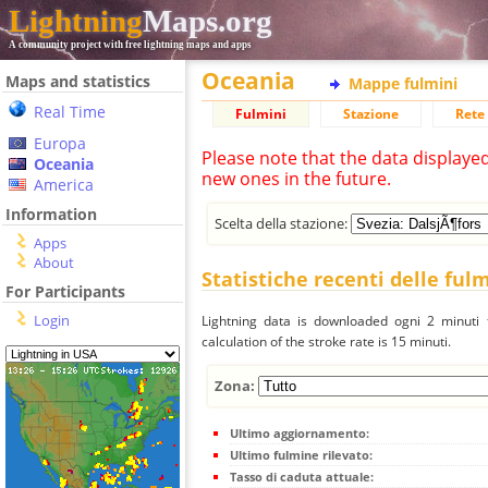
Lightning
Maps.org
A community project with free lightning maps and apps
Oceania
Maps and statistics
Mappe fulmini
Real Time
Fulmini
Stazione
Rete 
Europa
Please note that the data displaye
Oceania
new ones in the future.
America
Information
Scelta della stazione:
Apps
About
Statistiche recenti delle ful
For Participants
Login
Lightning data is downloaded ogni 2 minuti f
calculation of the stroke rate is 15 minuti.
Zona:
Ultimo aggiornamento:
Ultimo fulmine rilevato:
Tasso di caduta attuale: