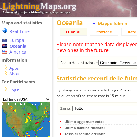
Lightning
Maps.org
A community project with free lightning maps and apps
Oceania
Maps and statistics
Mappe fulmini
Real Time
Fulmini
Stazione
Rete 
Europa
Please note that the data displaye
Oceania
new ones in the future.
America
Information
Scelta della stazione:
Apps
About
Statistiche recenti delle ful
For Participants
Login
Lightning data is downloaded ogni 2 minuti f
calculation of the stroke rate is 15 minuti.
Zona:
Ultimo aggiornamento:
Ultimo fulmine rilevato:
Tasso di caduta attuale: