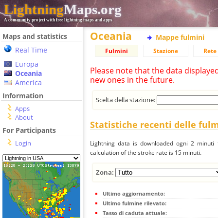
Lightning
Maps.org
A community project with free lightning maps and apps
Oceania
Maps and statistics
Mappe fulmini
Real Time
Fulmini
Stazione
Rete 
Europa
Please note that the data displaye
Oceania
new ones in the future.
America
Information
Scelta della stazione:
Apps
About
Statistiche recenti delle ful
For Participants
Login
Lightning data is downloaded ogni 2 minuti f
calculation of the stroke rate is 15 minuti.
Zona:
Ultimo aggiornamento:
Ultimo fulmine rilevato:
Tasso di caduta attuale: