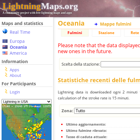
Lightning
Maps.org
A community project with free lightning maps and apps
Oceania
Maps and statistics
Mappe fulmini
Real Time
Fulmini
Stazione
Rete 
Europa
Please note that the data displaye
Oceania
new ones in the future.
America
Information
Scelta della stazione:
Apps
About
Statistiche recenti delle ful
For Participants
Login
Lightning data is downloaded ogni 2 minuti f
calculation of the stroke rate is 15 minuti.
Zona:
Ultimo aggiornamento:
Ultimo fulmine rilevato:
Tasso di caduta attuale: