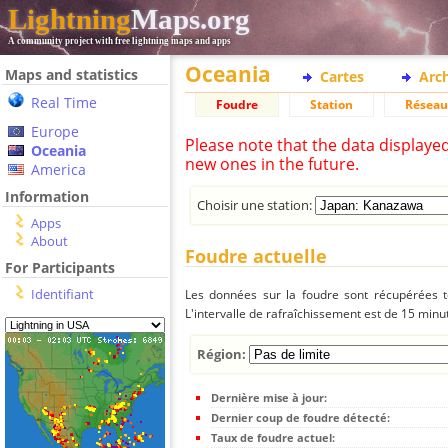
Lightning
Maps.org
A community project with free lightning maps and apps
Oceania
Maps and statistics
Cartes
Arc
Real Time
Foudre
Station
Réseau
Europe
Please note that the data displaye
Oceania
new ones in the future.
America
Information
Choisir une station:
Apps
About
Foudre actuelle
For Participants
Identifiant
Les données sur la foudre sont récupérées to
L'intervalle de rafraîchissement est de 15 minu
Région:
Dernière mise à jour:
Dernier coup de foudre détecté:
Taux de foudre actuel: