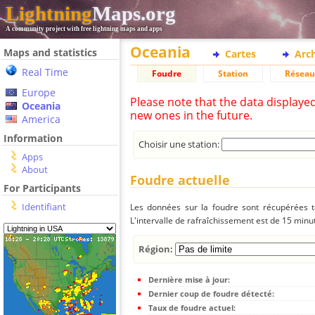
Lightning
Maps.org
A community project with free lightning maps and apps
Oceania
Maps and statistics
Cartes
Arc
Real Time
Foudre
Station
Réseau
Europe
Please note that the data displaye
Oceania
new ones in the future.
America
Information
Choisir une station:
Apps
About
Foudre actuelle
For Participants
Identifiant
Les données sur la foudre sont récupérées to
L'intervalle de rafraîchissement est de 15 minu
Région:
Dernière mise à jour:
Dernier coup de foudre détecté:
Taux de foudre actuel: