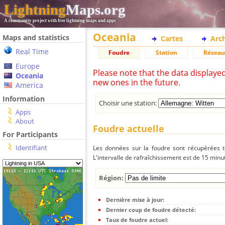
Lightning
Maps.org
A community project with free lightning maps and apps
Oceania
Maps and statistics
Cartes
Arc
Real Time
Foudre
Station
Réseau
Europe
Please note that the data displaye
Oceania
new ones in the future.
America
Information
Choisir une station:
Apps
About
Foudre actuelle
For Participants
Identifiant
Les données sur la foudre sont récupérées to
L'intervalle de rafraîchissement est de 15 minu
Région:
Dernière mise à jour:
Dernier coup de foudre détecté:
Taux de foudre actuel: