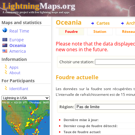
Lightning
Maps.org
A community project with free lightning maps and apps
Oceania
Maps and statistics
Cartes
Arc
Real Time
Foudre
Station
Réseau
Europe
Please note that the data displaye
Oceania
new ones in the future.
America
Information
Choisir une station:
Apps
About
Foudre actuelle
For Participants
Identifiant
Les données sur la foudre sont récupérées to
L'intervalle de rafraîchissement est de 15 minu
Région:
Dernière mise à jour:
Dernier coup de foudre détecté:
Taux de foudre actuel: