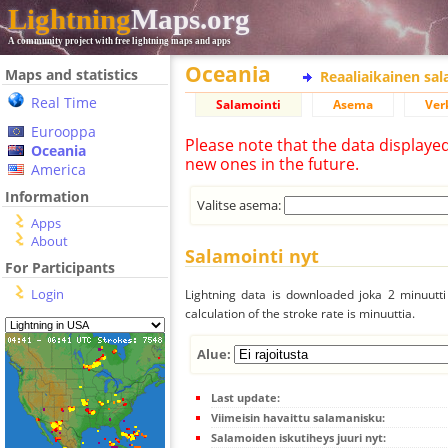
Lightning
Maps.org
A community project with free lightning maps and apps
Oceania
Maps and statistics
Reaaliaikainen sa
Real Time
Salamointi
Asema
Ver
Eurooppa
Please note that the data displaye
Oceania
new ones in the future.
America
Information
Valitse asema:
Apps
About
Salamointi nyt
For Participants
Login
Lightning data is downloaded joka 2 minuutti 
calculation of the stroke rate is minuuttia.
Alue:
Last update:
Viimeisin havaittu salamanisku:
Salamoiden iskutiheys juuri nyt: