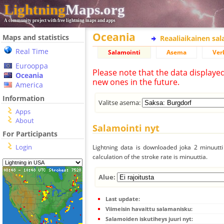
Lightning
Maps.org
A community project with free lightning maps and apps
Oceania
Maps and statistics
Reaaliaikainen sa
Real Time
Salamointi
Asema
Ver
Eurooppa
Please note that the data displaye
Oceania
new ones in the future.
America
Information
Valitse asema:
Apps
About
Salamointi nyt
For Participants
Login
Lightning data is downloaded joka 2 minuutti 
calculation of the stroke rate is minuuttia.
Alue:
Last update:
Viimeisin havaittu salamanisku:
Salamoiden iskutiheys juuri nyt: