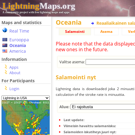
Lightning
Maps.org
A community project with free lightning maps and apps
Oceania
Maps and statistics
Reaaliaikainen sa
Real Time
Salamointi
Asema
Ver
Eurooppa
Please note that the data displaye
Oceania
new ones in the future.
America
Information
Valitse asema:
Apps
About
Salamointi nyt
For Participants
Login
Lightning data is downloaded joka 2 minuutti 
calculation of the stroke rate is minuuttia.
Alue:
Last update:
Viimeisin havaittu salamanisku:
Salamoiden iskutiheys juuri nyt: