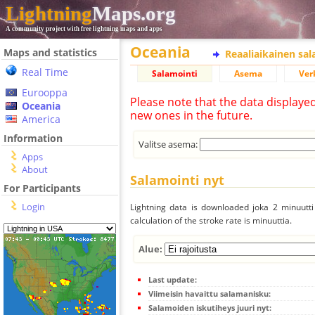
Lightning
Maps.org
A community project with free lightning maps and apps
Oceania
Maps and statistics
Reaaliaikainen sa
Real Time
Salamointi
Asema
Ver
Eurooppa
Please note that the data displaye
Oceania
new ones in the future.
America
Information
Valitse asema:
Apps
About
Salamointi nyt
For Participants
Login
Lightning data is downloaded joka 2 minuutti 
calculation of the stroke rate is minuuttia.
Alue:
Last update:
Viimeisin havaittu salamanisku:
Salamoiden iskutiheys juuri nyt: