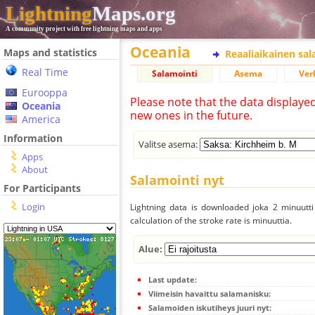
Lightning
Maps.org
A community project with free lightning maps and apps
Oceania
Maps and statistics
Reaaliaikainen sa
Real Time
Salamointi
Asema
Ver
Eurooppa
Please note that the data displaye
Oceania
new ones in the future.
America
Information
Valitse asema:
Apps
About
Salamointi nyt
For Participants
Login
Lightning data is downloaded joka 2 minuutti 
calculation of the stroke rate is minuuttia.
Alue:
Last update:
Viimeisin havaittu salamanisku:
Salamoiden iskutiheys juuri nyt: