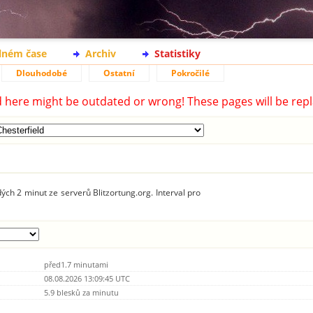
lném čase
Archiv
Statistiky
Dlouhodobé
Ostatní
Pokročilé
d here might be outdated or wrong! These pages will be repl
ých 2 minut ze serverů Blitzortung.org. Interval pro
před1.7 minutami
08.08.2026 13:09:45 UTC
5.9 blesků za minutu