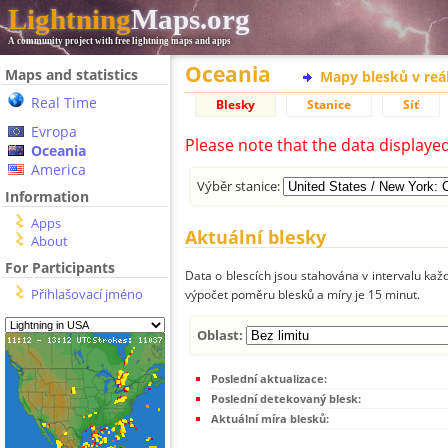
Lightning
Maps.org
A community project with free lightning maps and apps
Oceania
Maps and statistics
Mapy blesků v reá
Real Time
Blesky
Stanice
Síť
Evropa
Please note that the data displaye
Oceania
America
Výběr stanice:
Information
Apps
Aktuální blesky
About
For Participants
Data o blescích jsou stahována v intervalu každ
Přihlašovací jméno
výpočet poměru blesků a míry je 15 minut.
Oblast:
Poslední aktualizace:
Poslední detekovaný blesk:
Aktuální míra blesků: