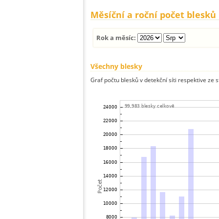
Měsíční a roční počet blesků
Rok a měsíc:
Všechny blesky
Graf počtu blesků v detekční síti respektive ze 