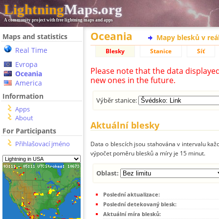
Lightning
Maps.org
A community project with free lightning maps and apps
Oceania
Maps and statistics
Mapy blesků v reá
Real Time
Blesky
Stanice
Síť
Evropa
Please note that the data displaye
Oceania
new ones in the future.
America
Information
Výběr stanice:
Apps
About
Aktuální blesky
For Participants
Přihlašovací jméno
Data o blescích jsou stahována v intervalu každ
výpočet poměru blesků a míry je 15 minut.
Oblast:
Poslední aktualizace:
Poslední detekovaný blesk:
Aktuální míra blesků: