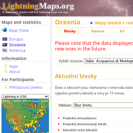
Lightning
Maps.org
A community project with free lightning maps and apps
Oceania
Maps and statistics
Mapy blesků v reá
Real Time
Blesky
Stanice
Síť
Evropa
Please note that the data displaye
Oceania
new ones in the future.
America
Information
Výběr stanice:
Apps
About
Aktuální blesky
For Participants
Přihlašovací jméno
Data o blescích jsou stahována v intervalu každ
výpočet poměru blesků a míry je 15 minut.
Oblast:
Poslední aktualizace:
Poslední detekovaný blesk:
Aktuální míra blesků: