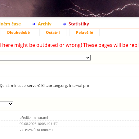
lném čase
Archiv
Statistiky
Dlouhodobé
Ostatní
Pokročilé
d here might be outdated or wrong! These pages will be repl
ých 2 minut ze serverů Blitzortung.org. Interval pro
před0.4 minutami
09.08.2026 10:06:49 UTC
7.6 blesků za minutu