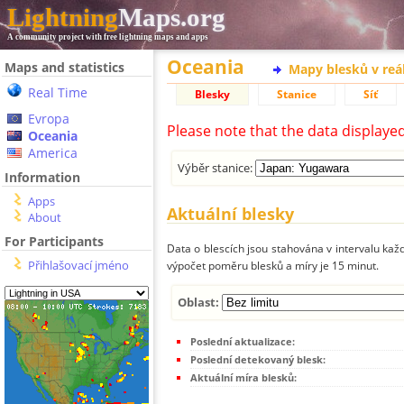
Lightning
Maps.org
A community project with free lightning maps and apps
Oceania
Maps and statistics
Mapy blesků v reá
Real Time
Blesky
Stanice
Síť
Evropa
Please note that the data displaye
Oceania
America
Výběr stanice:
Information
Apps
Aktuální blesky
About
For Participants
Data o blescích jsou stahována v intervalu každ
Přihlašovací jméno
výpočet poměru blesků a míry je 15 minut.
Oblast:
Poslední aktualizace:
Poslední detekovaný blesk:
Aktuální míra blesků: