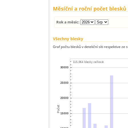
Měsíční a roční počet blesků
Rok a měsíc:
Všechny blesky
Graf počtu blesků v detekční síti respektive ze 