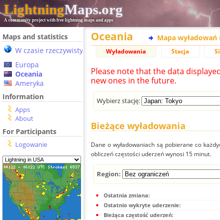
Lightning
Maps.org
A community project with free lightning maps and apps
Oceania
Maps and statistics
Mapa wyładowań 
W czasie rzeczywistym
Wyładowania
Stacja
S
Europa
Please note that the data displaye
Oceania
new ones in the future.
Ameryka
Information
Wybierz stację:
Apps
About
Bieżące wyładowania
For Participants
Logowanie
Dane o wyładowaniach są pobierane co każdych
obliczeń częstości uderzeń wynosi 15 minut.
Region:
Ostatnia zmiana:
Ostatnio wykryte uderzenie:
Bieżąca częstość uderzeń: