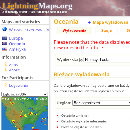
Lightning
Maps.org
A community project with free lightning maps and apps
Oceania
Maps and statistics
Mapa wyładowań 
W czasie rzeczywistym
Wyładowania
Stacja
S
Europa
Please note that the data displaye
Oceania
new ones in the future.
Ameryka
Information
Wybierz stację:
Apps
About
Bieżące wyładowania
For Participants
Logowanie
Dane o wyładowaniach są pobierane co każdych
obliczeń częstości uderzeń wynosi 15 minut.
Region:
Ostatnia zmiana:
Ostatnio wykryte uderzenie:
Bieżąca częstość uderzeń: