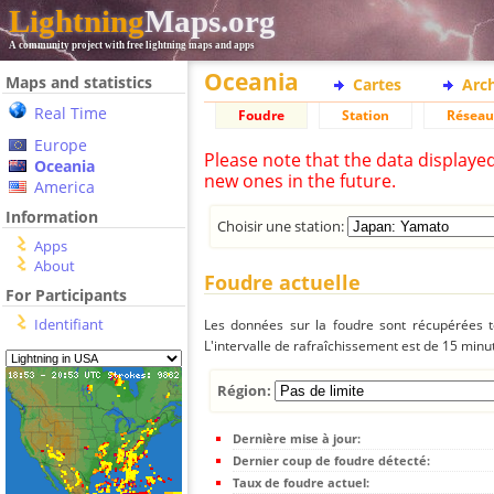
Lightning
Maps.org
A community project with free lightning maps and apps
Oceania
Maps and statistics
Cartes
Arc
Real Time
Foudre
Station
Réseau
Europe
Please note that the data displaye
Oceania
new ones in the future.
America
Information
Choisir une station:
Apps
About
Foudre actuelle
For Participants
Identifiant
Les données sur la foudre sont récupérées to
L'intervalle de rafraîchissement est de 15 minu
Région:
Dernière mise à jour:
Dernier coup de foudre détecté:
Taux de foudre actuel: