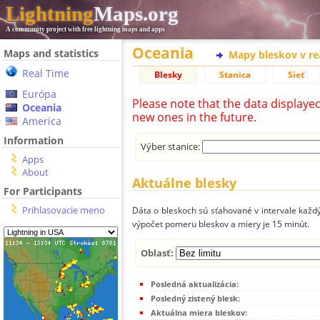
Lightning
Maps.org
A community project with free lightning maps and apps
Oceania
Maps and statistics
Mapy bleskov v r
Real Time
Blesky
Stanica
Sieť
Európa
Please note that the data displaye
Oceania
new ones in the future.
America
Information
Výber stanice:
Apps
About
Aktuálne blesky
For Participants
Prihlasovacie meno
Dáta o bleskoch sú sťahované v intervale každý
výpočet pomeru bleskov a miery je 15 minút.
Oblasť:
Posledná aktualizácia:
Posledný zistený blesk:
Aktuálna miera bleskov: