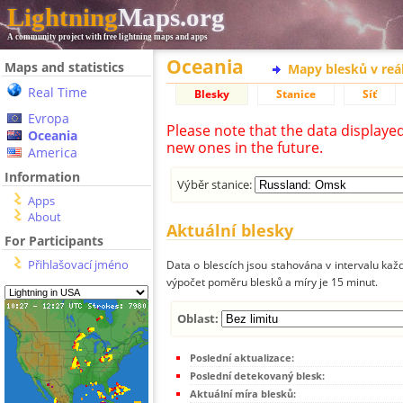
Lightning
Maps.org
A community project with free lightning maps and apps
Oceania
Maps and statistics
Mapy blesků v reá
Real Time
Blesky
Stanice
Síť
Evropa
Please note that the data displaye
Oceania
new ones in the future.
America
Information
Výběr stanice:
Apps
About
Aktuální blesky
For Participants
Přihlašovací jméno
Data o blescích jsou stahována v intervalu každ
výpočet poměru blesků a míry je 15 minut.
Oblast:
Poslední aktualizace:
Poslední detekovaný blesk:
Aktuální míra blesků: