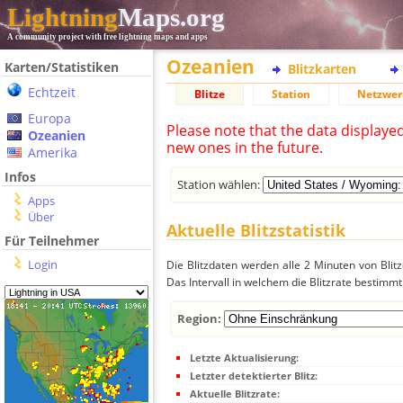
Lightning
Maps.org
A community project with free lightning maps and apps
Ozeanien
Karten/Statistiken
Blitzkarten
Echtzeit
Blitze
Station
Netzwer
Europa
Please note that the data displaye
Ozeanien
new ones in the future.
Amerika
Infos
Station wählen:
Apps
Über
Aktuelle Blitzstatistik
Für Teilnehmer
Login
Die Blitzdaten werden alle 2 Minuten von Bli
Das Intervall in welchem die Blitzrate bestimmt
Region:
Letzte Aktualisierung:
Letzter detektierter Blitz:
Aktuelle Blitzrate: