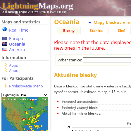
Lightning
Maps.org
A community project with free lightning maps and apps
Oceania
Maps and statistics
Mapy bleskov v r
Real Time
Blesky
Stanica
Sieť
Európa
Please note that the data displaye
Oceania
new ones in the future.
America
Information
Výber stanice:
Apps
About
Aktuálne blesky
For Participants
Prihlasovacie meno
Dáta o bleskoch sú sťahované v intervale každý
výpočet pomeru bleskov a miery je 15 minút.
Posledná aktualizácia:
Posledný zistený blesk:
Aktuálna miera bleskov: