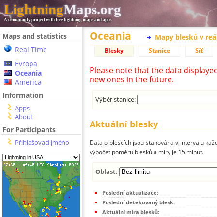
Lightning
Maps.org
A community project with free lightning maps and apps
Oceania
Maps and statistics
Mapy blesků v reá
Real Time
Blesky
Stanice
Síť
Evropa
Please note that the data displaye
Oceania
new ones in the future.
America
Information
Výběr stanice:
Apps
About
Aktuální blesky
For Participants
Přihlašovací jméno
Data o blescích jsou stahována v intervalu každ
výpočet poměru blesků a míry je 15 minut.
Oblast:
Poslední aktualizace:
Poslední detekovaný blesk:
Aktuální míra blesků: