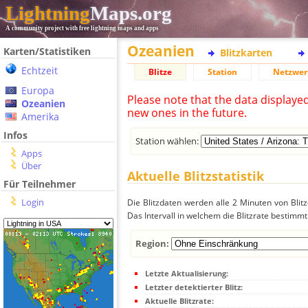
Lightning
Maps.org
A community project with free lightning maps and apps
Ozeanien
Karten/Statistiken
Blitzkarten
Echtzeit
Blitze
Station
Netzwer
Europa
Please note that the data displaye
Ozeanien
new ones in the future.
Amerika
Infos
Station wählen:
Apps
Über
Aktuelle Blitzstatistik
Für Teilnehmer
Login
Die Blitzdaten werden alle 2 Minuten von Bli
Das Intervall in welchem die Blitzrate bestimmt
Region:
Letzte Aktualisierung:
Letzter detektierter Blitz:
Aktuelle Blitzrate: