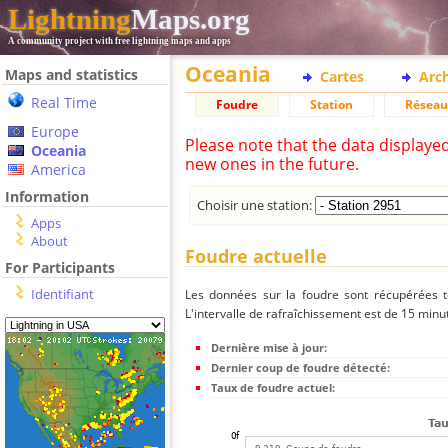
Lightning
Maps.org
A community project with free lightning maps and apps
Oceania
Maps and statistics
Cartes
Arc
Real Time
Foudre
Station
Réseau
Europe
Please note that the data displaye
Oceania
new ones in the future.
America
Information
Choisir une station:
Apps
About
Foudre actuelle
For Participants
Identifiant
Les données sur la foudre sont récupérées to
L'intervalle de rafraîchissement est de 15 minu
Dernière mise à jour:
Dernier coup de foudre détecté:
Taux de foudre actuel: