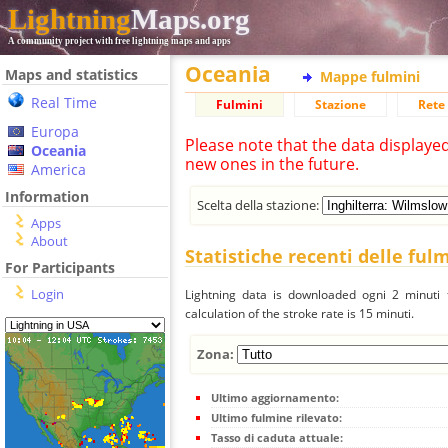
Lightning
Maps.org
A community project with free lightning maps and apps
Oceania
Maps and statistics
Mappe fulmini
Real Time
Fulmini
Stazione
Rete 
Europa
Please note that the data displaye
Oceania
new ones in the future.
America
Information
Scelta della stazione:
Apps
About
Statistiche recenti delle ful
For Participants
Login
Lightning data is downloaded ogni 2 minuti f
calculation of the stroke rate is 15 minuti.
Zona:
Ultimo aggiornamento:
Ultimo fulmine rilevato:
Tasso di caduta attuale: