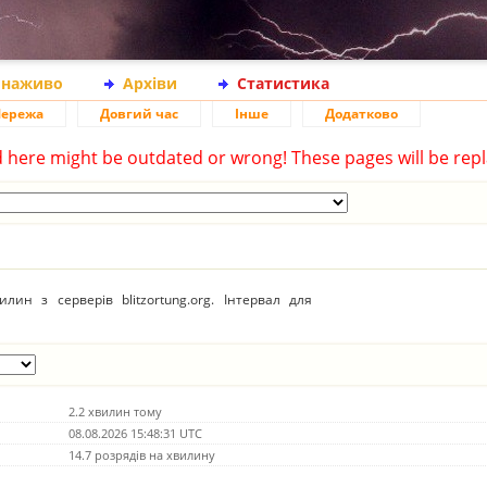
 наживо
Архіви
Статистика
ережа
Довгий час
Інше
Додатково
d here might be outdated or wrong! These pages will be repl
ин з серверів blitzortung.org. Інтервал для
2.2 хвилин тому
08.08.2026 15:48:31 UTC
14.7 розрядів на хвилину