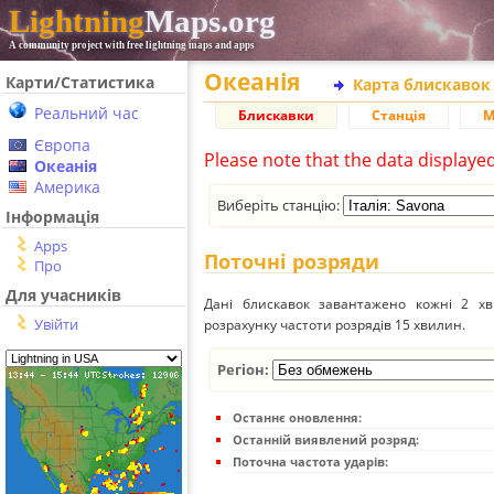
Lightning
Maps.org
A community project with free lightning maps and apps
Океанія
Карти/Статистика
Карта блискавок
Реальний час
Блискавки
Станція
М
Європа
Please note that the data displaye
Океанія
Америка
Виберіть станцію:
Інформація
Apps
Поточні розряди
Про
Для учасників
Дані блискавок завантажено кожні 2 хвил
Увійти
розрахунку частоти розрядів 15 хвилин.
Регіон:
Останнє оновлення:
Останній виявлений розряд:
Поточна частота ударів: