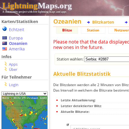
Lightning
Maps.org
A community project with free lightning maps and apps
Ozeanien
Karten/Statistiken
Blitzkarten
Echtzeit
Blitze
Station
Netzwer
Europa
Please note that the data displaye
Ozeanien
new ones in the future.
Amerika
Infos
Station wählen:
Apps
Über
Aktuelle Blitzstatistik
Für Teilnehmer
Login
Die Blitzdaten werden alle 2 Minuten von Bli
Das Intervall in welchem die Blitzrate bestimmt
Letzte Aktualisierung:
Letzter detektierter Blitz:
Aktuelle Blitzrate: