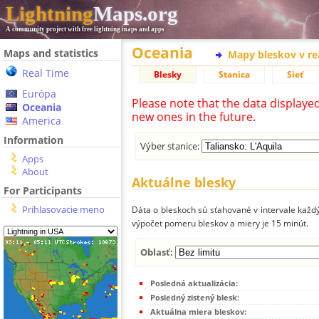
Lightning
Maps.org
A community project with free lightning maps and apps
Oceania
Maps and statistics
Mapy bleskov v r
Real Time
Blesky
Stanica
Sieť
Európa
Please note that the data displaye
Oceania
new ones in the future.
America
Information
Výber stanice:
Apps
About
Aktuálne blesky
For Participants
Prihlasovacie meno
Dáta o bleskoch sú sťahované v intervale každý
výpočet pomeru bleskov a miery je 15 minút.
Oblasť:
Posledná aktualizácia:
Posledný zistený blesk:
Aktuálna miera bleskov: