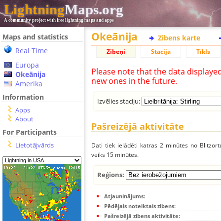
Lightning
Maps.org
A community project with free lightning maps and apps
Okeānija
Maps and statistics
Zibens karte
Real Time
Zibeņi
Stacija
Tīkls
Europa
Please note that the data displaye
Okeānija
new ones in the future.
Amerika
Information
Izvēlies staciju:
Apps
About
Pašreizējā aktivitāte
For Participants
Lietotājvārds
Dati tiek ielādēti katras 2 minūtes no Blitzor
veiks 15 minūtes.
Reģions:
Atjauninājums:
Pēdējais noteiktais zibens:
Pašreizējā zibens aktivitāte: