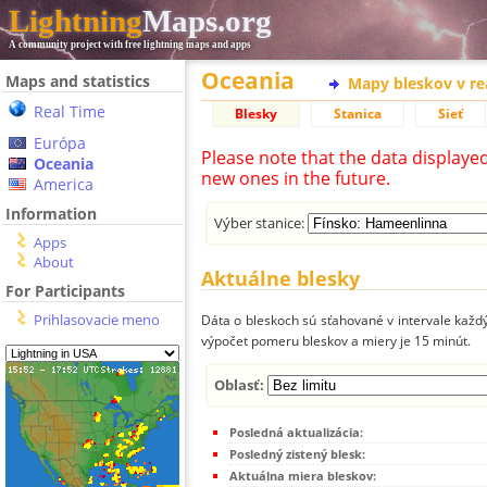
Lightning
Maps.org
A community project with free lightning maps and apps
Oceania
Maps and statistics
Mapy bleskov v r
Real Time
Blesky
Stanica
Sieť
Európa
Please note that the data displaye
Oceania
new ones in the future.
America
Information
Výber stanice:
Apps
About
Aktuálne blesky
For Participants
Prihlasovacie meno
Dáta o bleskoch sú sťahované v intervale každý
výpočet pomeru bleskov a miery je 15 minút.
Oblasť:
Posledná aktualizácia:
Posledný zistený blesk:
Aktuálna miera bleskov: