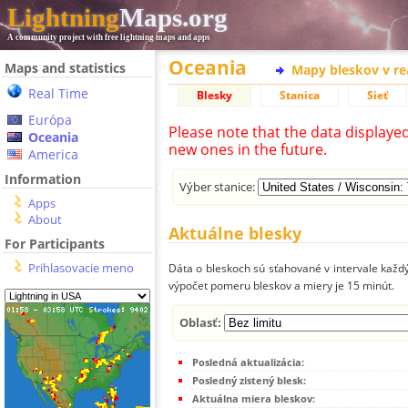
Lightning
Maps.org
A community project with free lightning maps and apps
Oceania
Maps and statistics
Mapy bleskov v r
Real Time
Blesky
Stanica
Sieť
Európa
Please note that the data displaye
Oceania
new ones in the future.
America
Information
Výber stanice:
Apps
About
Aktuálne blesky
For Participants
Prihlasovacie meno
Dáta o bleskoch sú sťahované v intervale každý
výpočet pomeru bleskov a miery je 15 minút.
Oblasť:
Posledná aktualizácia:
Posledný zistený blesk:
Aktuálna miera bleskov: