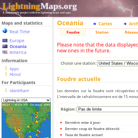
Lightning
Maps.org
A community project with free lightning maps and apps
Oceania
Maps and statistics
Cartes
Arc
Real Time
Foudre
Station
Réseau
Europe
Please note that the data displaye
Oceania
new ones in the future.
America
Information
Choisir une station:
Apps
About
Foudre actuelle
For Participants
Identifiant
Les données sur la foudre sont récupérées to
L'intervalle de rafraîchissement est de 15 minu
Région:
Dernière mise à jour:
Dernier coup de foudre détecté:
Taux de foudre actuel: