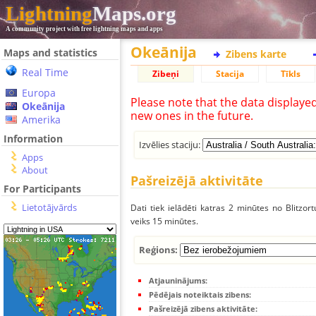
Lightning
Maps.org
A community project with free lightning maps and apps
Okeānija
Maps and statistics
Zibens karte
Real Time
Zibeņi
Stacija
Tīkls
Europa
Please note that the data displaye
Okeānija
new ones in the future.
Amerika
Information
Izvēlies staciju:
Apps
About
Pašreizējā aktivitāte
For Participants
Lietotājvārds
Dati tiek ielādēti katras 2 minūtes no Blitzor
veiks 15 minūtes.
Reģions:
Atjauninājums:
Pēdējais noteiktais zibens:
Pašreizējā zibens aktivitāte: