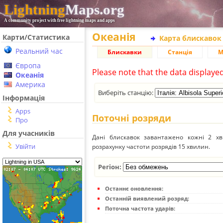
Lightning
Maps.org
A community project with free lightning maps and apps
Океанія
Карти/Статистика
Карта блискавок
Реальний час
Блискавки
Станція
М
Європа
Please note that the data displaye
Океанія
Америка
Виберіть станцію:
Інформація
Apps
Поточні розряди
Про
Для учасників
Дані блискавок завантажено кожні 2 хвил
Увійти
розрахунку частоти розрядів 15 хвилин.
Регіон:
Останнє оновлення:
Останній виявлений розряд:
Поточна частота ударів: