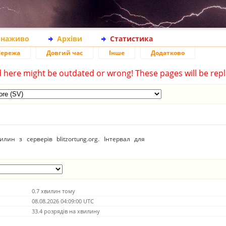
 наживо
Архіви
Статистика
ережа
Довгий час
Інше
Додатково
d here might be outdated or wrong! These pages will be repl
ин з серверів blitzortung.org. Інтервал для
0.7 хвилин тому
08.08.2026 04:09:00 UTC
33.4 розрядів на хвилину