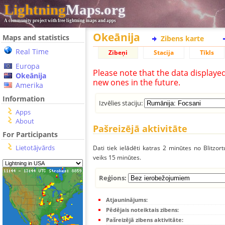
Lightning
Maps.org
A community project with free lightning maps and apps
Okeānija
Maps and statistics
Zibens karte
Real Time
Zibeņi
Stacija
Tīkls
Europa
Please note that the data displaye
Okeānija
new ones in the future.
Amerika
Information
Izvēlies staciju:
Apps
About
Pašreizējā aktivitāte
For Participants
Lietotājvārds
Dati tiek ielādēti katras 2 minūtes no Blitzor
veiks 15 minūtes.
Reģions:
Atjauninājums:
Pēdējais noteiktais zibens:
Pašreizējā zibens aktivitāte: