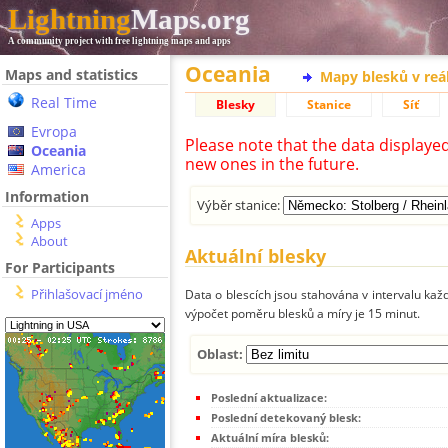
Lightning
Maps.org
A community project with free lightning maps and apps
Oceania
Maps and statistics
Mapy blesků v reá
Real Time
Blesky
Stanice
Síť
Evropa
Please note that the data displaye
Oceania
new ones in the future.
America
Information
Výběr stanice:
Apps
About
Aktuální blesky
For Participants
Přihlašovací jméno
Data o blescích jsou stahována v intervalu každ
výpočet poměru blesků a míry je 15 minut.
Oblast:
Poslední aktualizace:
Poslední detekovaný blesk:
Aktuální míra blesků: