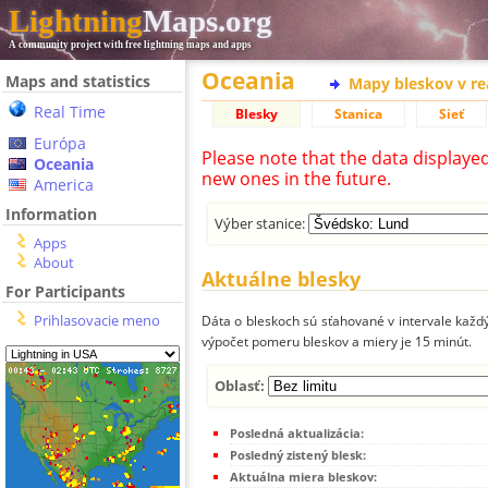
Lightning
Maps.org
A community project with free lightning maps and apps
Oceania
Maps and statistics
Mapy bleskov v r
Real Time
Blesky
Stanica
Sieť
Európa
Please note that the data displaye
Oceania
new ones in the future.
America
Information
Výber stanice:
Apps
About
Aktuálne blesky
For Participants
Prihlasovacie meno
Dáta o bleskoch sú sťahované v intervale každý
výpočet pomeru bleskov a miery je 15 minút.
Oblasť:
Posledná aktualizácia:
Posledný zistený blesk:
Aktuálna miera bleskov: