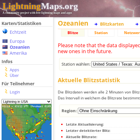
Lightning
Maps.org
A community project with free lightning maps and apps
Ozeanien
Karten/Statistiken
Blitzkarten
Echtzeit
Blitze
Station
Netzwer
Europa
Please note that the data displaye
Ozeanien
new ones in the future.
Amerika
Infos
Station wählen:
Apps
Über
Aktuelle Blitzstatistik
Für Teilnehmer
Login
Die Blitzdaten werden alle 2 Minuten von Bli
Das Intervall in welchem die Blitzrate bestimmt
Region:
Letzte Aktualisierung:
Letzter detektierter Blitz:
Aktuelle Blitzrate: