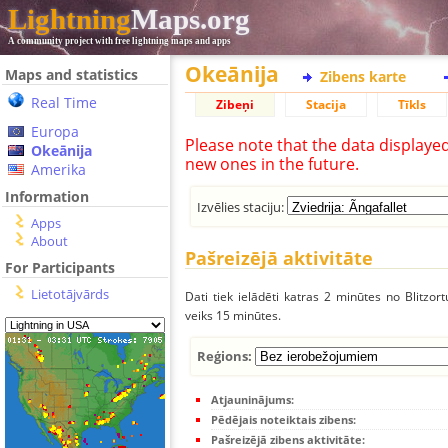
Lightning
Maps.org
A community project with free lightning maps and apps
Okeānija
Maps and statistics
Zibens karte
Real Time
Zibeņi
Stacija
Tīkls
Europa
Please note that the data displaye
Okeānija
new ones in the future.
Amerika
Information
Izvēlies staciju:
Apps
About
Pašreizējā aktivitāte
For Participants
Lietotājvārds
Dati tiek ielādēti katras 2 minūtes no Blitzor
veiks 15 minūtes.
Reģions:
Atjauninājums:
Pēdējais noteiktais zibens:
Pašreizējā zibens aktivitāte: