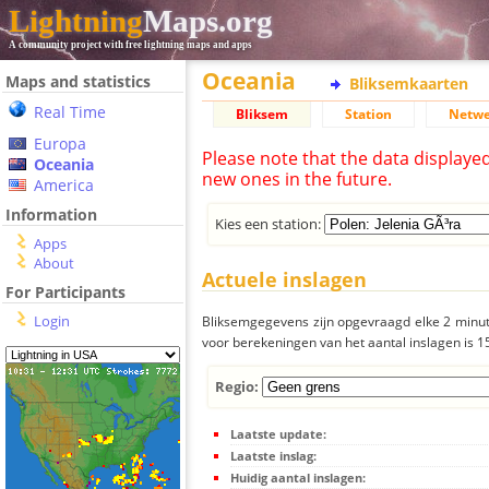
Lightning
Maps.org
A community project with free lightning maps and apps
Oceania
Maps and statistics
Bliksemkaarten
Real Time
Bliksem
Station
Netwe
Europa
Please note that the data displaye
Oceania
new ones in the future.
America
Information
Kies een station:
Apps
About
Actuele inslagen
For Participants
Login
Bliksemgegevens zijn opgevraagd elke 2 minute
voor berekeningen van het aantal inslagen is 
Regio:
Laatste update:
Laatste inslag:
Huidig aantal inslagen: