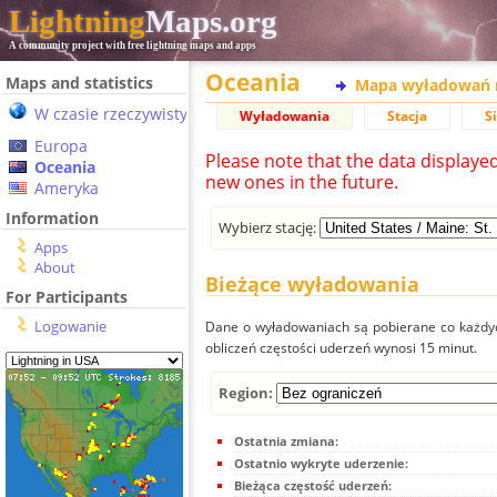
Lightning
Maps.org
A community project with free lightning maps and apps
Oceania
Maps and statistics
Mapa wyładowań 
W czasie rzeczywistym
Wyładowania
Stacja
S
Europa
Please note that the data displaye
Oceania
new ones in the future.
Ameryka
Information
Wybierz stację:
Apps
About
Bieżące wyładowania
For Participants
Logowanie
Dane o wyładowaniach są pobierane co każdych
obliczeń częstości uderzeń wynosi 15 minut.
Region:
Ostatnia zmiana:
Ostatnio wykryte uderzenie:
Bieżąca częstość uderzeń: