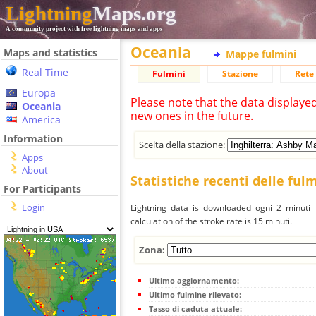
Lightning
Maps.org
A community project with free lightning maps and apps
Oceania
Maps and statistics
Mappe fulmini
Real Time
Fulmini
Stazione
Rete 
Europa
Please note that the data displaye
Oceania
new ones in the future.
America
Information
Scelta della stazione:
Apps
About
Statistiche recenti delle ful
For Participants
Login
Lightning data is downloaded ogni 2 minuti f
calculation of the stroke rate is 15 minuti.
Zona:
Ultimo aggiornamento:
Ultimo fulmine rilevato:
Tasso di caduta attuale: