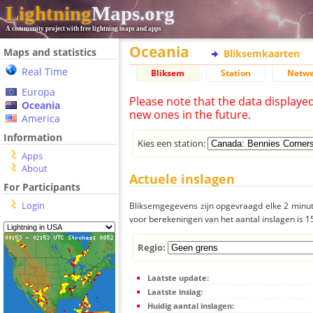
Lightning
Maps.org
A community project with free lightning maps and apps
Oceania
Maps and statistics
Bliksemkaarten
Real Time
Bliksem
Station
Netwe
Europa
Please note that the data displaye
Oceania
new ones in the future.
America
Information
Kies een station:
Apps
About
Actuele inslagen
For Participants
Login
Bliksemgegevens zijn opgevraagd elke 2 minute
voor berekeningen van het aantal inslagen is 
Regio:
Laatste update:
Laatste inslag:
Huidig aantal inslagen: