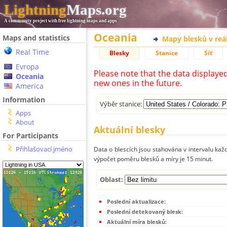
Lightning
Maps.org
A community project with free lightning maps and apps
Oceania
Maps and statistics
Mapy blesků v reá
Real Time
Blesky
Stanice
Síť
Evropa
Please note that the data displaye
Oceania
new ones in the future.
America
Information
Výběr stanice:
Apps
About
Aktuální blesky
For Participants
Přihlašovací jméno
Data o blescích jsou stahována v intervalu každ
výpočet poměru blesků a míry je 15 minut.
Oblast:
Poslední aktualizace:
Poslední detekovaný blesk:
Aktuální míra blesků: