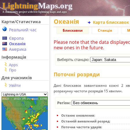
Lightning
Maps.org
A community project with free lightning maps and apps
Океанія
Карти/Статистика
Карта блискавок
Реальний час
Блискавки
Станція
М
Європа
Please note that the data displaye
Океанія
new ones in the future.
Америка
Інформація
Виберіть станцію:
Apps
Про
Поточні розряди
Для учасників
Увійти
Дані блискавок завантажено кожні 2 хвил
розрахунку частоти розрядів 15 хвилин.
Регіон:
Останнє оновлення:
Останній виявлений розряд:
Поточна частота ударів: